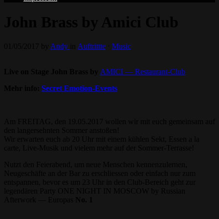
John Brass by Amici Club
01/05/2017
by
Andy
in
Auftrittte
⋅
Music
Live on Stage John Brass by
AMICI —
Restaurant-Club
Mehr info:
Secret Emotion-Events
Am FREITAG, den 19.05.2017 wollen wir mit euch gemeinsam auf
den langersehnten Sommer anstoßen!
Wir erwarten euch ab 20 Uhr mit einem kühlen Sekt, Essen a la
carte, Live-Musik und vielem mehr auf der Sommer-Terrasse!
Nutzt den Feierabend, um neue Menschen kennenzulernen,
Neugeschäfte an der Bar zu erschliessen oder einfach nur zum
entspannen, bevor es um 23 Uhr in den Club-Bereich geht zur
legendären Party ONE NIGHT IN MOSCOW by Russian
Afterwork — Europas
No. 1