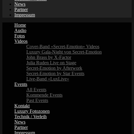
News
Partner
Impressum
Home
Audio
Fotos
Videos
Cover-Band «Secret-Emotion» Videos
Luxury Gala-Night von Secret-Emotion
John Brass by X-Factor
Julia Ruden Live on Stage
Secret-Emotion by Afterwork
Secret-Emotion by Star Events
Live-Band «LuxLive»
Events
All Events
Kommende Events
Past Events
Kontakt
Luxury Fotozonen
Technik / Verleih
News
Partner
Impressum